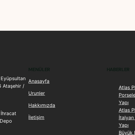
MENÜLER
HABERLER
 Eyüpsultan
Anasayfa
 Ataşehir /
Atlas 
Urunler
Porsel
Yapı
Hakkımızda
Atlas P
İhracat
İletişim
İtalyan
 Depo
Yapı
Büyük 