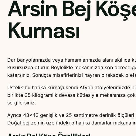
Arsin Bej Köş
Kurnası
Dar banyolarınızda veya hamamlarınızda alanı akıllıca k
kusursuzca oturur. Böylelikle mekanınızda son derece gen
katarsınız. Sonuçta misafirlerinizi hayran bırakacak o ef
Üstelik bu harika kurnayı kendi Afyon atölyelerimizde büyük
birlikte 35 kilogramlık devasa kütlesiyle mekanınıza ço
sergilersiniz.
Ayrıca 43×43 genişlik ve 25 santimetre derinlik ölçüleri 
Doğal bej zemin üzerindeki o harika damarlar mekana ina