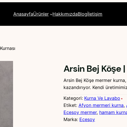
Anasayfa
Ürünler
Hakkımızda
Blog
İletişim
Kurnası
Arsin Bej Köşe
Arsin Bej Köşe mermer kurna, 
kazandırıyor. Kendi üretimimiz
Kategori:
Kurna Ve Lavabo
Etiket:
Afyon mermeri kurna
, 
Ecesoy mermer
, 
hamam kurna
Marka:
Ecesoy