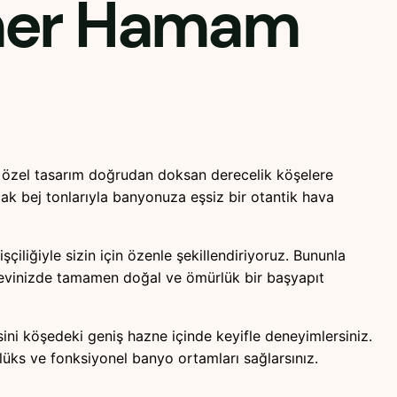
mer Hamam
zel tasarım doğrudan doksan derecelik köşelere
cak bej tonlarıyla banyonuza eşsiz bir otantik hava
şçiliğiyle sizin için özenle şekillendiriyoruz. Bununla
e evinizde tamamen doğal ve ömürlük bir başyapıt
sini köşedeki geniş hazne içinde keyifle deneyimlersiniz.
lüks ve fonksiyonel banyo ortamları sağlarsınız.