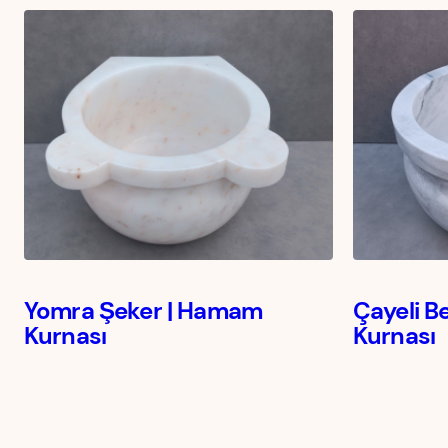
Yomra Şeker | Hamam
Çayeli B
Kurnası
Kurnası