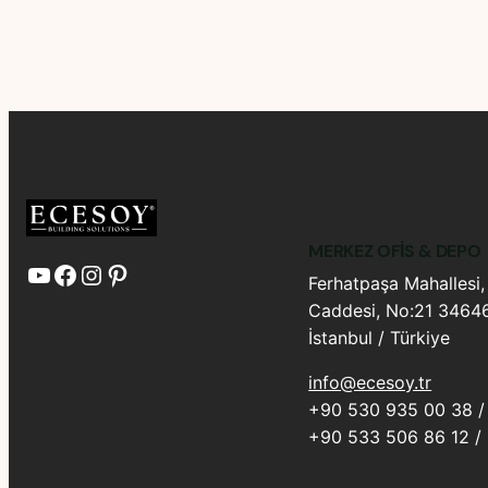
MERKEZ OFIS & DEPO
YouTube
Facebook
Instagram
Pinterest
Ferhatpaşa Mahallesi,
Caddesi, No:21 34646
İstanbul / Türkiye
info@ecesoy.tr
+90 530 935 00 38 / 
+90 533 506 86 12 /