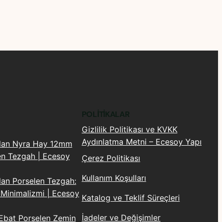
POLITIKALAR
Gizlilik Politikası ve KVKK
Aydınlatma Metni – Ecesoy Yapı
Plan Nyra Hay 12mm
en Tezgah | Ecesoy
Çerez Politikası
Kullanım Koşulları
lan Porselen Tezgah:
 Minimalizmi | Ecesoy
Katalog ve Teklif Süreçleri
İadeler ve Değişimler
Ebat Porselen Zemin