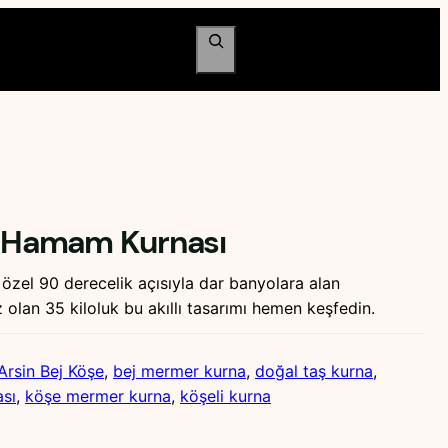
Ara
 | Hamam Kurnası
özel 90 derecelik açısıyla dar banyolara alan
 olan 35 kiloluk bu akıllı tasarımı hemen keşfedin.
Arsin Bej Köşe
, 
bej mermer kurna
, 
doğal taş kurna
, 
sı
, 
köşe mermer kurna
, 
köşeli kurna