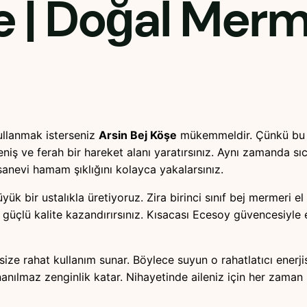
e
| Doğal Mer
ullanmak isterseniz
Arsin Bej Köşe
mükemmeldir. Çünkü bu ö
iş ve ferah bir hareket alanı yaratırsınız. Aynı zamanda sı
sanevi hamam şıklığını kolayca yakalarsınız.
 bir ustalıkla üretiyoruz. Zira birinci sınıf bej mermeri el i
k güçlü kalite kazandırırsınız. Kısacası Ecesoy güvencesiyl
size rahat kullanım sunar. Böylece suyun o rahatlatıcı enerji
nılmaz zenginlik katar. Nihayetinde aileniz için her zaman 