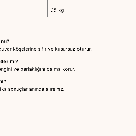
35 kg
 mı?
uvar köşelerine sıfır ve kusursuz oturur.
eder mi?
ngini ve parlaklığını daima korur.
ım?
ka sonuçlar anında alırsınız.