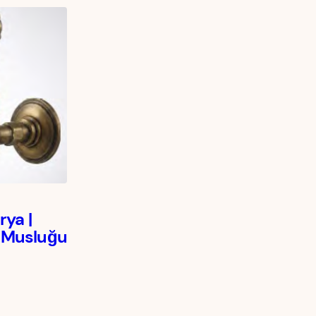
ya |
 Musluğu