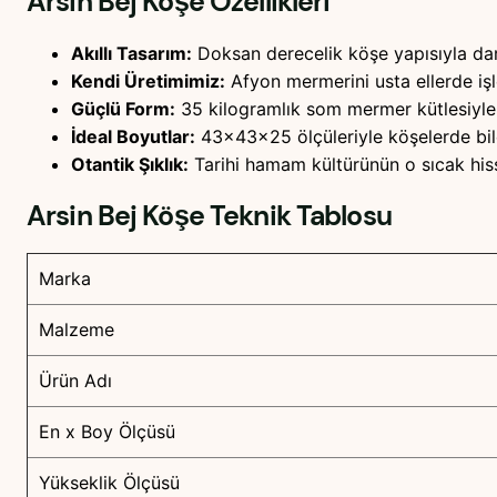
Arsin Bej Köşe
Özellikleri
Akıllı Tasarım:
Doksan derecelik köşe yapısıyla da
Kendi Üretimimiz:
Afyon mermerini usta ellerde iş
Güçlü Form:
35 kilogramlık som mermer kütlesiyle 
İdeal Boyutlar:
43x43x25 ölçüleriyle köşelerde bile
Otantik Şıklık:
Tarihi hamam kültürünün o sıcak hiss
Arsin Bej Köşe
Teknik Tablosu
Marka
Malzeme
Ürün Adı
En x Boy Ölçüsü
Yükseklik Ölçüsü