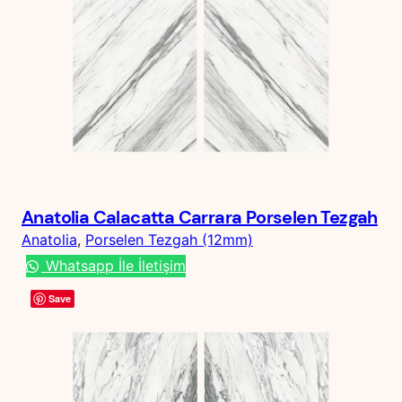
Anatolia Calacatta Carrara Porselen Tezgah
Anatolia
, 
Porselen Tezgah (12mm)
Whatsapp İle İletişim
Save