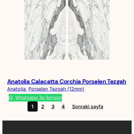
Anatolia Calacatta Corchia Porselen Tezgah
Anatolia
, 
Porselen Tezgah (12mm)
Whatsapp İle İletişim
1
2
3
4
Sonraki sayfa