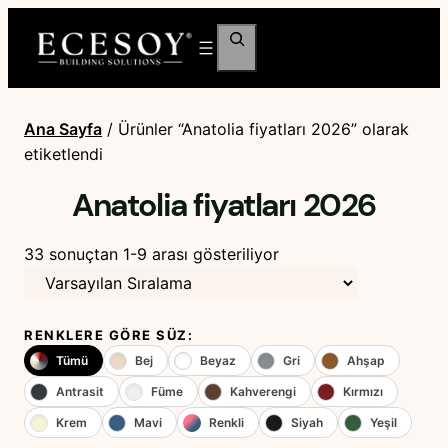
Ara
Ana Sayfa
/ Ürünler “Anatolia fiyatları 2026” olarak
etiketlendi
Anatolia fiyatları 2026
33 sonuçtan 1-9 arası gösteriliyor
RENKLERE GÖRE SÜZ:
Tümü
Bej
Beyaz
Gri
Ahşap
Antrasit
Füme
Kahverengi
Kırmızı
Krem
Mavi
Renkli
Siyah
Yeşil