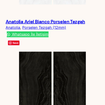
Anatolia Ariel Bianco Porselen Tezgah
Anatolia
, 
Porselen Tezgah (12mm)
Whatsapp İle İletişim
Save