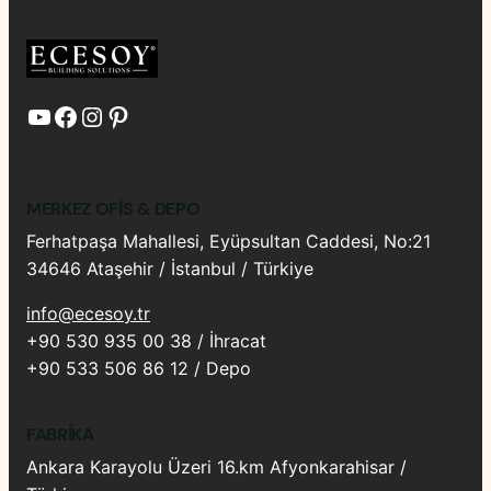
YouTube
Facebook
Instagram
Pinterest
MERKEZ OFIS & DEPO
Ferhatpaşa Mahallesi, Eyüpsultan Caddesi, No:21
34646 Ataşehir / İstanbul / Türkiye
info@ecesoy.tr
+90 530 935 00 38 / İhracat
+90 533 506 86 12 / Depo
FABRIKA
Ankara Karayolu Üzeri 16.km Afyonkarahisar /