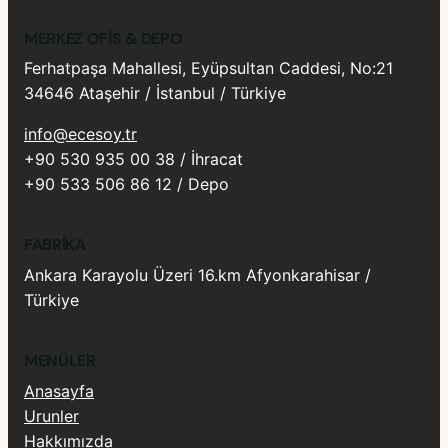
MERKEZ OFIS & DEPO
Ferhatpaşa Mahallesi, Eyüpsultan Caddesi, No:21
34646 Ataşehir / İstanbul / Türkiye
info@ecesoy.tr
+90 530 935 00 38 / İhracat
+90 533 506 86 12 / Depo
FABRIKA
Ankara Karayolu Üzeri 16.km Afyonkarahisar /
Türkiye
MENÜLER
Anasayfa
Urunler
Hakkımızda