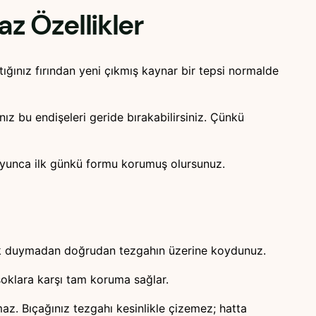
az Özellikler
tığınız fırından yeni çıkmış kaynar bir tepsi normalde
z bu endişeleri geride bırakabilirsiniz. Çünkü
r boyunca ilk günkü formu korumuş olursunuz.
erek duymadan doğrudan tezgahın üzerine koydunuz.
şoklara karşı tam koruma sağlar.
z. Bıçağınız tezgahı kesinlikle çizemez; hatta