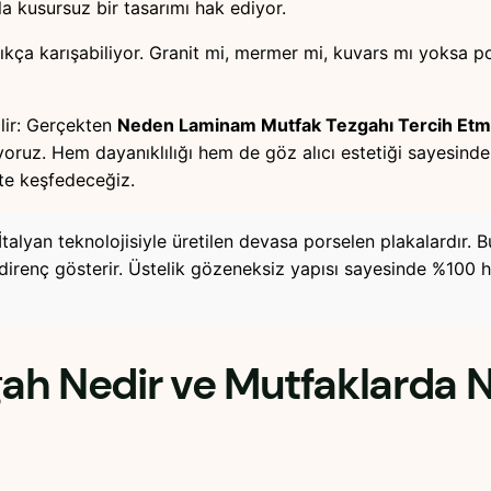
la kusursuz bir tasarımı hak ediyor.
ıkça karışabiliyor. Granit mi, mermer mi, kuvars mı yoksa p
ilir: Gerçekten
Neden Laminam Mutfak Tezgahı Tercih Etme
yoruz. Hem dayanıklılığı hem de göz alıcı estetiği sayesind
kte keşfedeceğiz.
alyan teknolojisiyle üretilen devasa porselen plakalardır. B
ir direnç gösterir. Üstelik gözeneksiz yapısı sayesinde %100
ah Nedir ve Mutfaklarda 