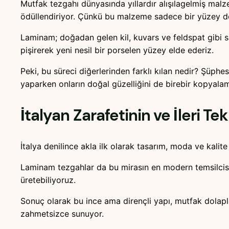
Mutfak tezgahı dünyasında yıllardır alışılagelmiş malz
ödüllendiriyor. Çünkü bu malzeme sadece bir yüzey değ
Laminam; doğadan gelen kil, kuvars ve feldspat gibi saf
pişirerek yeni nesil bir porselen yüzey elde ederiz.
Peki, bu süreci diğerlerinden farklı kılan nedir? Şüph
yaparken onların doğal güzelliğini de birebir kopyalam
İtalyan Zarafetinin ve İleri Te
İtalya denilince akla ilk olarak tasarım, moda ve kalite
Laminam tezgahlar da bu mirasın en modern temsilcisi o
üretebiliyoruz.
Sonuç olarak bu ince ama dirençli yapı, mutfak dolaplar
zahmetsizce sunuyor.