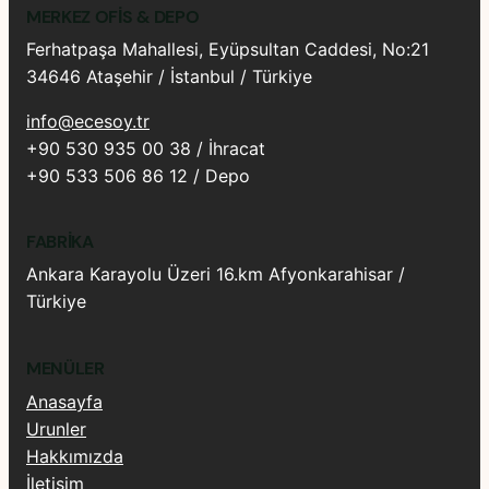
MERKEZ OFIS & DEPO
Ferhatpaşa Mahallesi, Eyüpsultan Caddesi, No:21
34646 Ataşehir / İstanbul / Türkiye
info@ecesoy.tr
+90 530 935 00 38 / İhracat
+90 533 506 86 12 / Depo
FABRIKA
Ankara Karayolu Üzeri 16.km Afyonkarahisar /
Türkiye
MENÜLER
Anasayfa
Urunler
Hakkımızda
İletişim