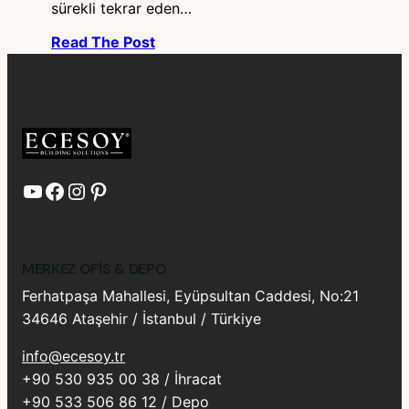
sürekli tekrar eden…
Read The Post
YouTube
Facebook
Instagram
Pinterest
MERKEZ OFIS & DEPO
Ferhatpaşa Mahallesi, Eyüpsultan Caddesi, No:21
34646 Ataşehir / İstanbul / Türkiye
info@ecesoy.tr
+90 530 935 00 38 / İhracat
+90 533 506 86 12 / Depo