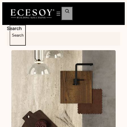
İçeriğe
Ara
geç
Search
Search