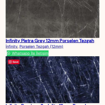
Infinity Pietra Grey 12mm Porselen Tezgah
İnfinity
, 
Porselen Tezgah (12mm)
Whatsapp İle İletişim
Save