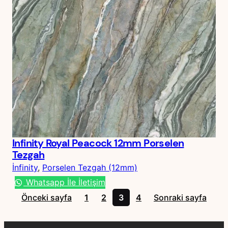
Infinity Royal Peacock 12mm Porselen
Tezgah
İnfinity
, 
Porselen Tezgah (12mm)
Whatsapp İle İletişim
Önceki sayfa
1
2
3
4
Sonraki sayfa