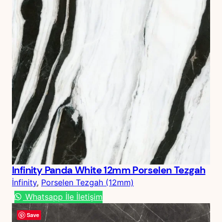
Infinity Panda White 12mm Porselen Tezgah
İnfinity
, 
Porselen Tezgah (12mm)
Whatsapp İle İletişim
Save