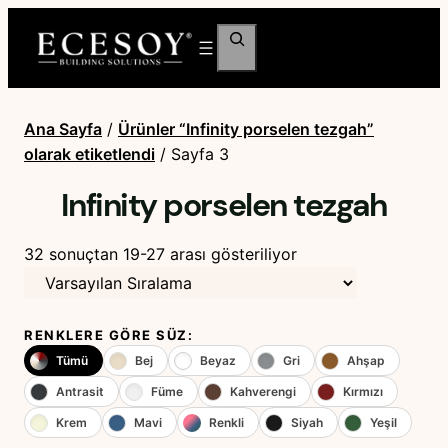
Ara
Ana Sayfa
/
Ürünler “Infinity porselen tezgah”
olarak etiketlendi
/ Sayfa 3
Infinity porselen tezgah
32 sonuçtan 19-27 arası gösteriliyor
RENKLERE GÖRE SÜZ:
Tümü
Bej
Beyaz
Gri
Ahşap
Antrasit
Füme
Kahverengi
Kırmızı
Krem
Mavi
Renkli
Siyah
Yeşil